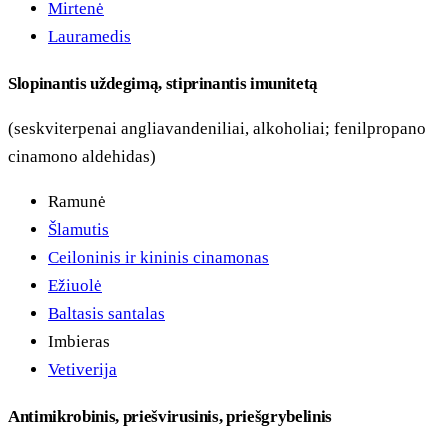
Mirtenė
Lauramedis
Slopinantis uždegimą, stiprinantis imunitetą
(seskviterpenai angliavandeniliai, alkoholiai; fenilpropano
cinamono aldehidas)
Ramunė
Šlamutis
Ceiloninis ir kininis cinamonas
Ežiuolė
Baltasis santalas
Imbieras
Vetiverija
Antimikrobinis, priešvirusinis, priešgrybelinis