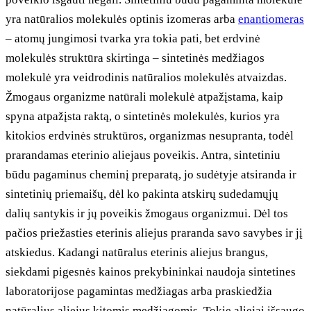
yra natūralios molekulės optinis izomeras arba
enantiomeras
– atomų jungimosi tvarka yra tokia pati, bet erdvinė
molekulės struktūra skirtinga – sintetinės medžiagos
molekulė yra veidrodinis natūralios molekulės atvaizdas.
Žmogaus organizme natūrali molekulė atpažįstama, kaip
spyna atpažįsta raktą, o sintetinės molekulės, kurios yra
kitokios erdvinės struktūros, organizmas nesupranta, todėl
prarandamas eterinio aliejaus poveikis. Antra, sintetiniu
būdu pagaminus cheminį preparatą, jo sudėtyje atsiranda ir
sintetinių priemaišų, dėl ko pakinta atskirų sudedamųjų
dalių santykis ir jų poveikis žmogaus organizmui. Dėl tos
pačios priežasties eterinis aliejus praranda savo savybes ir jį
atskiedus. Kadangi natūralus eterinis aliejus brangus,
siekdami pigesnės kainos prekybininkai naudoja sintetines
laboratorijose pagamintas medžiagas arba praskiedžia
natūralius aliejus kitomis medžiagomis. Tokie aliejai išsaugo