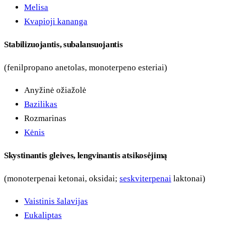
Melisa
Kvapioji kananga
Stabilizuojantis, subalansuojantis
(fenilpropano anetolas, monoterpeno esteriai)
Anyžinė ožiažolė
Bazilikas
Rozmarinas
Kėnis
Skystinantis gleives, lengvinantis atsikosėjimą
(monoterpenai ketonai, oksidai;
seskviterpenai
laktonai)
Vaistinis šalavijas
Eukaliptas