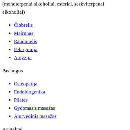
(monoterpenai alkoholiai, esteriai, seskviterpenai
alkoholiai)
Čiobrelis
Mairūnas
Raudonėlis
Pelargonija
Aloyzija
Paslaugos
Osteopatija
Endobiogenika
Pilates
Gydomasis masažas
Ajurvedinis masažas
Kontaktai