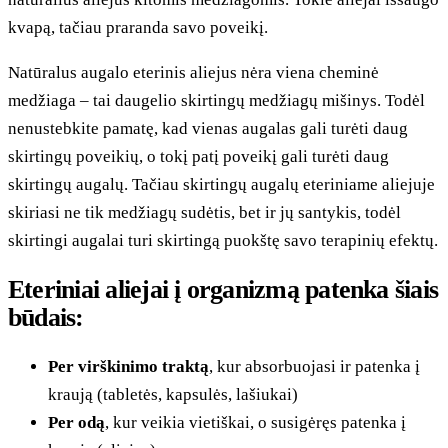
kvapą, tačiau praranda savo poveikį.
Natūralus augalo eterinis aliejus nėra viena cheminė
medžiaga – tai daugelio skirtingų medžiagų mišinys. Todėl
nenustebkite pamatę, kad vienas augalas gali turėti daug
skirtingų poveikių, o tokį patį poveikį gali turėti daug
skirtingų augalų. Tačiau skirtingų augalų eteriniame aliejuje
skiriasi ne tik medžiagų sudėtis, bet ir jų santykis, todėl
skirtingi augalai turi skirtingą puokštę savo terapinių efektų.
Eteriniai aliejai į organizmą patenka šiais
būdais:
Per virškinimo traktą
, kur absorbuojasi ir patenka į
kraują (tabletės, kapsulės, lašiukai)
Per odą
, kur veikia vietiškai, o susigėręs patenka į