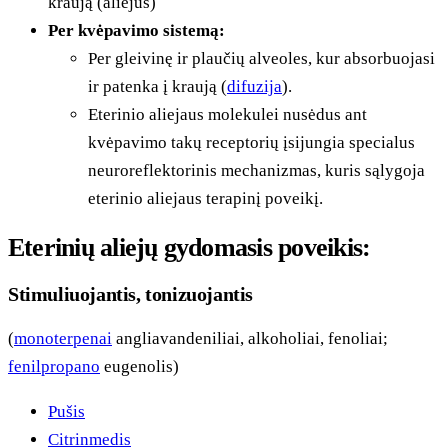
kraują (aliejus)
Per kvėpavimo sistemą:
Per gleivinę ir plaučių alveoles, kur absorbuojasi
ir patenka į kraują (
difuzija
).
Eterinio aliejaus molekulei nusėdus ant
kvėpavimo takų receptorių įsijungia specialus
neuroreflektorinis mechanizmas, kuris sąlygoja
eterinio aliejaus terapinį poveikį.
Eterinių aliejų gydomasis poveikis:
Stimuliuojantis, tonizuojantis
(
monoterpenai
angliavandeniliai, alkoholiai, fenoliai;
fenilpropano
eugenolis)
Pušis
Citrinmedis