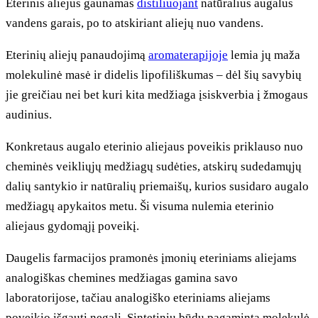
Eterinis aliejus gaunamas
distiliuojant
natūralius augalus
vandens garais, po to atskiriant aliejų nuo vandens.
Eterinių aliejų panaudojimą
aromaterapijoje
lemia jų maža
molekulinė masė ir didelis lipofiliškumas – dėl šių savybių
jie greičiau nei bet kuri kita medžiaga įsiskverbia į žmogaus
audinius.
Konkretaus augalo eterinio aliejaus poveikis priklauso nuo
cheminės veikliųjų medžiagų sudėties, atskirų sudedamųjų
dalių santykio ir natūralių priemaišų, kurios susidaro augalo
medžiagų apykaitos metu. Ši visuma nulemia eterinio
aliejaus gydomąjį poveikį.
Daugelis farmacijos pramonės įmonių eteriniams aliejams
analogiškas chemines medžiagas gamina savo
laboratorijose, tačiau analogiško eteriniams aliejams
poveikio išgauti negali. Sintetiniu būdu pagaminta molekulė