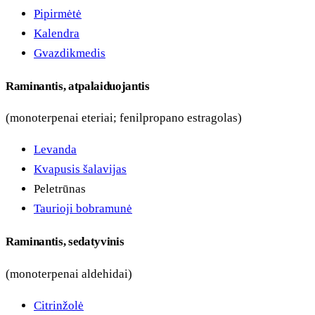
Pipirmėtė
Kalendra
Gvazdikmedis
Raminantis, atpalaiduojantis
(monoterpenai eteriai; fenilpropano estragolas)
Levanda
Kvapusis šalavijas
Peletrūnas
Taurioji bobramunė
Raminantis, sedatyvinis
(monoterpenai aldehidai)
Citrinžolė