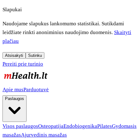
Slapukai
Naudojame slapukus lankomumo statistikai. Sutikdami
leidžiate rinkti anoniminius naudojimo duomenis.
Skaityti
plačiau
Atsisakyti
Sutinku
Pereiti prie turinio
Apie mus
Parduotuvė
Paslaugos
Visos paslaugos
Osteopatija
Endobiogenika
Pilates
Gydomasis
masažas
Ajurvedinis masažas