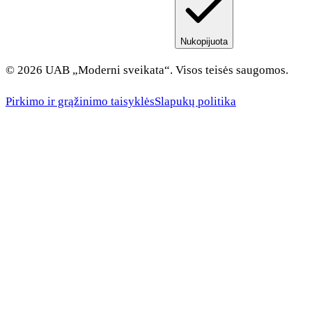
Nukopijuota
© 2026 UAB „Moderni sveikata“. Visos teisės saugomos.
Pirkimo ir grąžinimo taisyklės
Slapukų politika