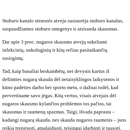
Stuburo kanalo stenozės atveju susiaurėja stuburo kanalas,
suspaudžiamos stuburo smegenys ir atsiranda skausmas.
Dar apie 3 proc. nugaros skausmo atvejų sukeliami
infekcinių, onkologinių ir kitų rečiau pasitaikančių
susirgimų.
Tad, kaip banaliai beskambėtų, net devynis kartus iš
dešimties nugarą skauda dėl netaisyklingos laikysenos ir
kūno padėties darbo bei sporto metu, o dažnai todėl, kad
pervertiname savo jėgas. Kitą vertus, visais atvejais dėl
nugaros skausmo kylančios problemos tos pačios, tai
skausmas ir raumenų spazmas. Taigi, išvada paprasta –
kadangi nugarą skauda, nes skauda nugaros raumenis – juos
reikia treniruoti, atpalaiduoti, teisingai įdarbinti ir tausoti.