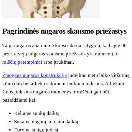
Pagrindinės nugaros skausmo priežastys
Taigi nugaros anatominė konstrukcija sąlygoja, kad apie 90
proc. atvejų nugaros skausmo priežastis yra
raumenų ir
raiščių patempimai
arba įtrūkimai.
Žmogaus nugaros konstrukcija
judėjimo metu laiko viršutinę
kūno dalį bei atlieka sukimo ir lenkimo judesius. Atliekant
šiuos judesius nugaros raumenys ir raiščiai gali būti
pažeidžiami kai:
Keliame sunkų daiktą
Sukame nugarą keldami daiktą
Darome staigų judesį