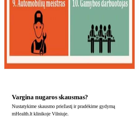
Vargina nugaros skausmas?
Nustatykime skausmo priežastį ir pradėkime gydymą
mHealth.lt klinikoje Vilniuje.
Osteopatija Vilniuje