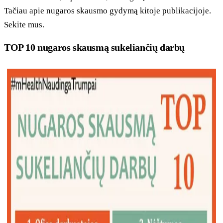
Tačiau apie nugaros skausmo gydymą kitoje publikacijoje.
Sekite mus.
TOP 10 nugaros skausmą sukeliančių darbų