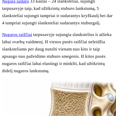
Nugarą sudaro
33 kaulai – 24 slanksteliai, sujungti
tarpusavyje taip, kad užtikrintų stuburo lankstumą, 5
slanksteliai sujungti tampriai ir sudarantys kryžkaulį bei dar
4 tampriai sujungti slanksteliai sudarantys stuburgalį.
Nugaros raiščiai
tarpusavyje sujungia slankstelius ir atlieka
labai svarbų vaidmenį. Iš vienos pusės raiščiai neleidžia
slanksteliams per daug nutolti vienam nuo kito ir taip
apsaugo nuo pažeidimo stuburo smegenis. Iš kitos pusės
nugaros raiščiai labai elastingi ir minkšti, kad užtikrintų
didelį nugaros lankstumą.