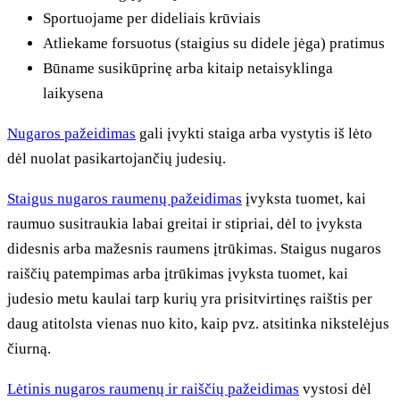
Sportuojame per dideliais krūviais
Atliekame forsuotus (staigius su didele jėga) pratimus
Būname susikūprinę arba kitaip netaisyklinga
laikysena
Nugaros pažeidimas
gali įvykti staiga arba vystytis iš lėto
dėl nuolat pasikartojančių judesių.
Staigus nugaros raumenų pažeidimas
įvyksta tuomet, kai
raumuo susitraukia labai greitai ir stipriai, dėl to įvyksta
didesnis arba mažesnis raumens įtrūkimas. Staigus nugaros
raiščių patempimas arba įtrūkimas įvyksta tuomet, kai
judesio metu kaulai tarp kurių yra prisitvirtinęs raištis per
daug atitolsta vienas nuo kito, kaip pvz. atsitinka nikstelėjus
čiurną.
Lėtinis nugaros raumenų ir raiščių pažeidimas
vystosi dėl