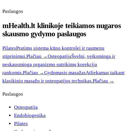
Paslaugos
mHealth.lt klinikoje teikiamos nugaros
skausmo gydymo paslaugos
Pilates
Pratimų sistema kūno kontrolei ir raumenų
stiprinimui.
Plačiau
→
Osteopatija
Švelni, veiksminga ir
neskausminga organizmo sutrikimų korekcija
rankomis.
Plačiau
→
Gydomasis masažas
Atliekamas taikant
klasikinio masažo ir osteopatijos technikas.
Plačiau
→
Paslaugos
Osteopatija
Endobiogenika
Pilates