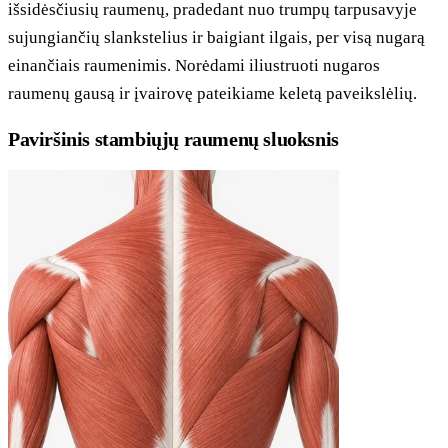
išsidėsčiusių raumenų, pradedant nuo trumpų tarpusavyje
sujungiančių slankstelius ir baigiant ilgais, per visą nugarą
einančiais raumenimis. Norėdami iliustruoti nugaros
raumenų gausą ir įvairovę pateikiame keletą paveikslėlių.
Paviršinis stambiųjų raumenų sluoksnis