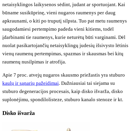
netaisyklingos laikysenos sėdint, judant ar sportuojant. Kai
būname susikūprinę, vieni nugaros raumenys per daug
apkraunami, o kiti po truputį silpsta. Tuo pat metu raumenys
saugodamiesi pertempimo padeda vieni kitiems, todėl
įdarbinami tie raumenys, kurie neturėtų būti varginami. Dėl
nuolat pasikartojančių netaisyklingų judesių išsivysto lėtinis
vienų raumenų pertempimas, spazmas ir skausmas bei kitų
raumenų nusilpimas ir atrofija.
Apie 7 proc. atvejų nugaros skausmo priežastis yra stuburo
kaulų ir sąnarių pažeidimai
. Dažniausiai tai siejama su
stuburo degeneracijos procesais, kaip disko išvarža, disko
suplonėjimu, spondilolisteze, stuburo kanalo stenoze ir kt.
Disko išvarža