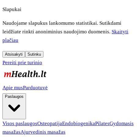
Slapukai
Naudojame slapukus lankomumo statistikai. Sutikdami
leidžiate rinkti anoniminius naudojimo duomenis.
Skaityti
plačiau
Atsisakyti
Sutinku
Pereiti prie turinio
Apie mus
Parduotuvė
Paslaugos
Visos paslaugos
Osteopatija
Endobiogenika
Pilates
Gydomasis
masažas
Ajurvedinis masažas