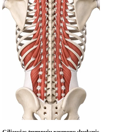
Giliausias trumpųjų raumenų sluoksnis