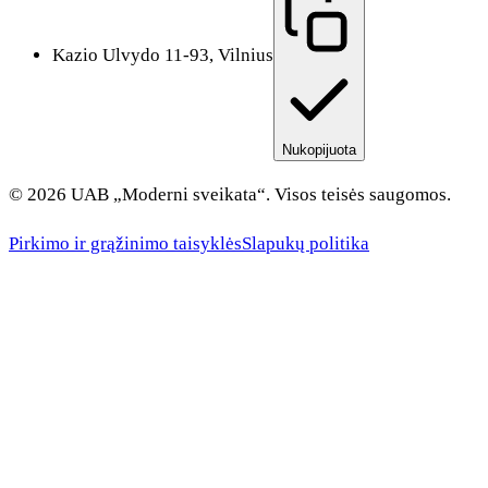
Kazio Ulvydo 11-93, Vilnius
Nukopijuota
© 2026 UAB „Moderni sveikata“. Visos teisės saugomos.
Pirkimo ir grąžinimo taisyklės
Slapukų politika